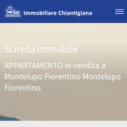
Scheda immobile
APPARTAMENTO in vendita a
Montelupo Fiorentino Montelupo
Fiorentino