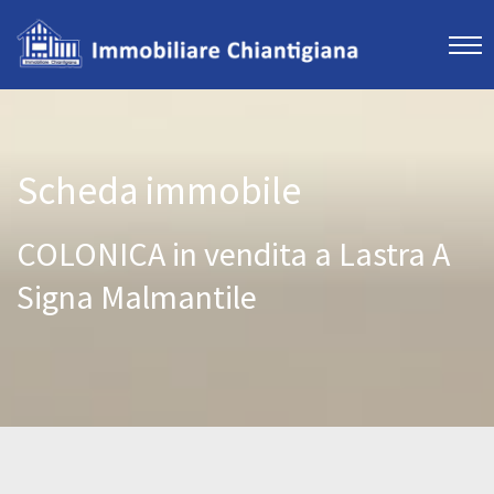
Scheda immobile
COLONICA in vendita a Lastra A
Signa Malmantile