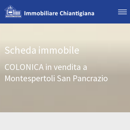
Scheda immobile
COLONICA in vendita a
Montespertoli San Pancrazio